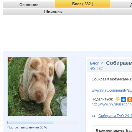
Блог
( 382 )
Основное
Шпионаж
Собираем 
>
Блог
587
Собираем mothercare-15
www.nn.ru/community/sp
Поделиться:
http://www.nn.ru/user.
Собираем ТАО-24. Р
Портрет заполнен на 65 %
0 комментариев
. Ва