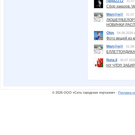
Лана2212
31.07
Сбор заказов. Ve
Мил@н@
31.07
ЛЮШЕ!!!!БЕЛО
НОВИНКИ,РАСП
Olgs
04.08.2026 
Фото вещей из ки
Мил@н@
01.08
ЕЛЛЕТТО!!!ДИК
Nata.li
30.07.202
НУ ЧТО!!! ЗАБИ
© 2026 ООО «Сеть городских порталов» ·
Реклама н