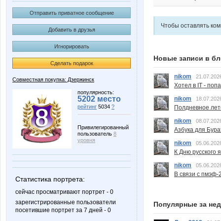
Отправить приватное сообщение
Чтобы оставлять ко
Добавить в друзья
Игнорировать
Новые записи в бл
Сделать подарок
nikom
21.07.202
Совместная покупка: Дзержинск
Хотел в IT - поп
популярность:
5202 место
nikom
18.07.202
рейтинг
5034
?
Полдневное лет
nikom
08.07.202
Привилегированный
Азбука для Бура
пользователь
8
уровня
nikom
05.06.202
К Дню русского 
nikom
05.06.202
В связи с пмэф-
Статистика портрета:
сейчас просматривают портрет - 0
зарегистрированные пользователи
Популярные за не
посетившие портрет за 7 дней - 0