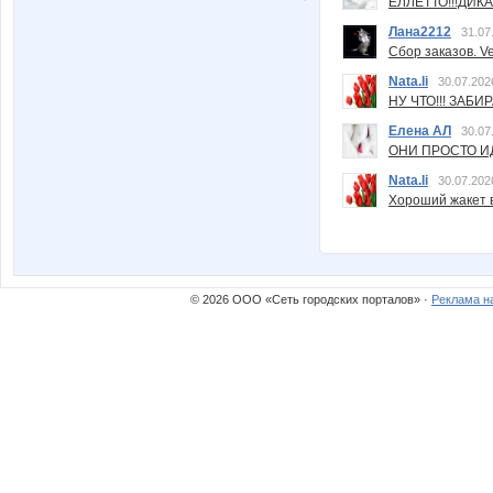
ЕЛЛЕТТО!!!ДИК
Лана2212
31.07
Сбор заказов. Ve
Nata.li
30.07.202
НУ ЧТО!!! ЗАБИ
Елена АЛ
30.07
ОНИ ПРОСТО ИД
Nata.li
30.07.202
Хороший жакет вс
© 2026 ООО «Сеть городских порталов» ·
Реклама н