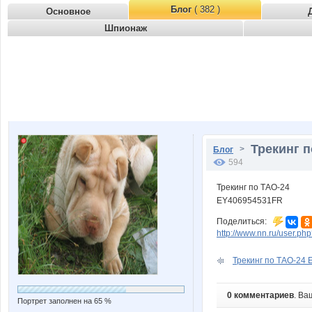
Блог
( 382 )
Основное
Шпионаж
Трекинг 
>
Блог
594
Трекинг по ТАО-24
EY406954531FR
Поделиться:
http://www.nn.ru/user.
Трекинг по ТАО-24
0 комментариев
. Ва
Портрет заполнен на 65 %