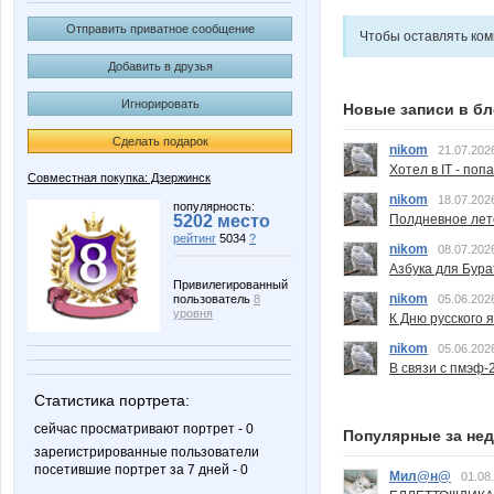
Отправить приватное сообщение
Чтобы оставлять ко
Добавить в друзья
Игнорировать
Новые записи в бл
Сделать подарок
nikom
21.07.202
Хотел в IT - поп
Совместная покупка: Дзержинск
nikom
18.07.202
популярность:
Полдневное лет
5202 место
рейтинг
5034
?
nikom
08.07.202
Азбука для Бура
Привилегированный
nikom
05.06.202
пользователь
8
уровня
К Дню русского 
nikom
05.06.202
В связи с пмэф-
Статистика портрета:
сейчас просматривают портрет - 0
Популярные за не
зарегистрированные пользователи
посетившие портрет за 7 дней - 0
Мил@н@
01.08